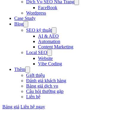
Dịch Vụ SEO Nha Trang
FaceBook
Wordpress
Case Study
Blog
SEO kỹ thuật
AI & AEO
Automation
Content Marketing
Local SEO
Website
Vibe Coding
Thêm
Giới thiệu
Đánh giá khách hàng
Bảng giá dịch vụ
Câu hỏi thường gặp
Liên hệ
Bảng giá
Liên hệ ngay