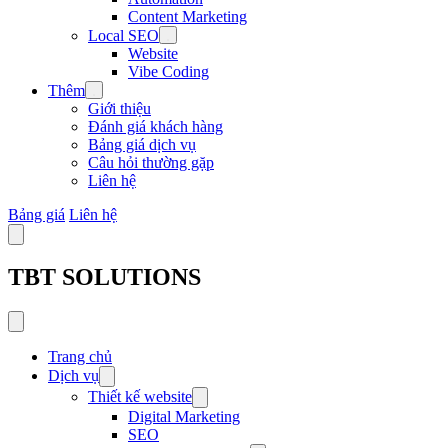
Content Marketing
Local SEO
Website
Vibe Coding
Thêm
Giới thiệu
Đánh giá khách hàng
Bảng giá dịch vụ
Câu hỏi thường gặp
Liên hệ
Bảng giá
Liên hệ
TBT SOLUTIONS
Trang chủ
Dịch vụ
Thiết kế website
Digital Marketing
SEO