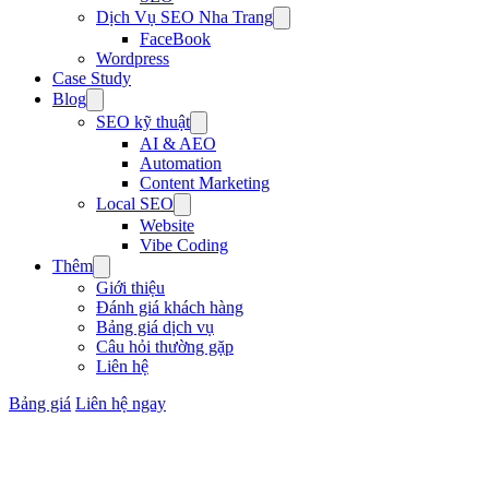
Dịch Vụ SEO Nha Trang
FaceBook
Wordpress
Case Study
Blog
SEO kỹ thuật
AI & AEO
Automation
Content Marketing
Local SEO
Website
Vibe Coding
Thêm
Giới thiệu
Đánh giá khách hàng
Bảng giá dịch vụ
Câu hỏi thường gặp
Liên hệ
Bảng giá
Liên hệ ngay