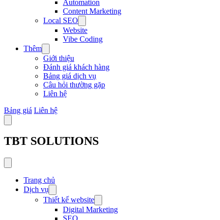
Automation
Content Marketing
Local SEO
Website
Vibe Coding
Thêm
Giới thiệu
Đánh giá khách hàng
Bảng giá dịch vụ
Câu hỏi thường gặp
Liên hệ
Bảng giá
Liên hệ
TBT SOLUTIONS
Trang chủ
Dịch vụ
Thiết kế website
Digital Marketing
SEO